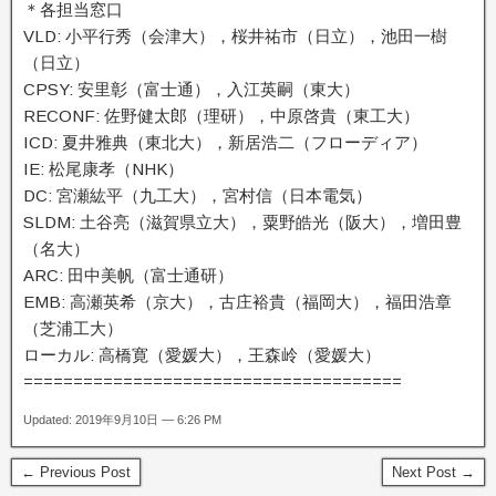
＊各担当窓口
VLD: 小平行秀（会津大），桜井祐市（日立），池田一樹
（日立）
CPSY: 安里彰（富士通），入江英嗣（東大）
RECONF: 佐野健太郎（理研），中原啓貴（東工大）
ICD: 夏井雅典（東北大），新居浩二（フローディア）
IE: 松尾康孝（NHK）
DC: 宮瀬紘平（九工大），宮村信（日本電気）
SLDM: 土谷亮（滋賀県立大），粟野皓光（阪大），増田豊
（名大）
ARC: 田中美帆（富士通研）
EMB: 高瀬英希（京大），古庄裕貴（福岡大），福田浩章
（芝浦工大）
ローカル: 高橋寛（愛媛大），王森岭（愛媛大）
======================================
Updated: 2019年9月10日 — 6:26 PM
← Previous Post
Next Post →