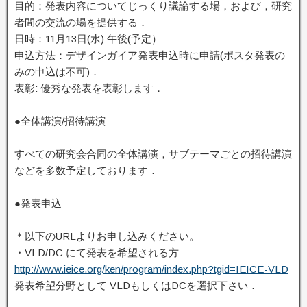
目的：発表内容についてじっくり議論する場，および，研究
者間の交流の場を提供する．
日時：11月13日(水) 午後(予定）
申込方法：デザインガイア発表申込時に申請(ポスタ発表の
みの申込は不可)．
表彰: 優秀な発表を表彰します．
●全体講演/招待講演
すべての研究会合同の全体講演，サブテーマごとの招待講演
などを多数予定しております．
●発表申込
＊以下のURLよりお申し込みください。
・VLD/DC にて発表を希望される方
http://www.ieice.org/ken/program/index.php?tgid=IEICE-VLD
発表希望分野として VLDもしくはDCを選択下さい．