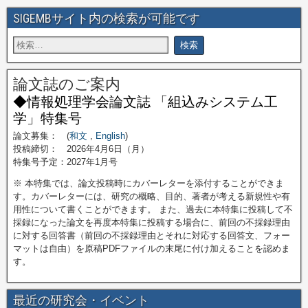
SIGEMBサイト内の検索が可能です
論文誌のご案内
◆情報処理学会論文誌 「組込みシステム工
学」特集号
論文募集： (
和文
,
English
)
投稿締切： 2026年4月6日（月）
特集号予定：2027年1月号
※ 本特集では、論文投稿時にカバーレターを添付することができま
す。カバーレターには、研究の概略、目的、著者が考える新規性や有
用性について書くことができます。 また、過去に本特集に投稿して不
採録になった論文を再度本特集に投稿する場合に、前回の不採録理由
に対する回答書（前回の不採録理由とそれに対応する回答文、フォー
マットは自由）を原稿PDFファイルの末尾に付け加えることを認めま
す。
最近の研究会・イベント