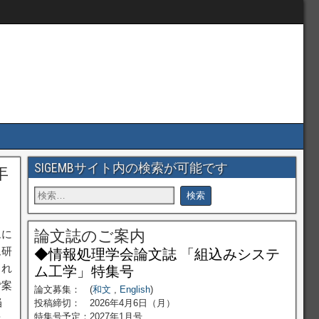
SIGEMBサイト内の検索が可能です
年
論文誌のご案内
ムに
ム研
◆情報処理学会論文誌 「組込みシステ
され
ム工学」特集号
ご案
論文募集： (
和文
,
English
)
当
投稿締切： 2026年4月6日（月）
特集号予定：2027年1月号