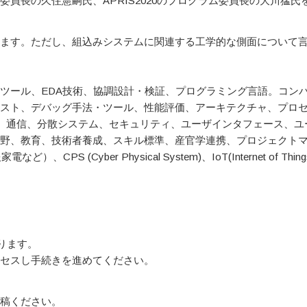
員長の久住憲嗣氏、APRIS2020のプログラム委員長の大川猛氏
ます。ただし、組込みシステムに関連する工学的な側面について
ツール、EDA技術、協調設計・検証、プログラミング言語。コン
スト、デバッグ手法・ツール、性能評価、アーキテクチャ、プロ
ク、通信、分散システム、セキュリティ、ユーザインタフェース、ユ
野、教育、技術者養成、スキル標準、産官学連携、プロジェクト
Cyber Physical System)、IoT(Internet of Thing
よります。
クセスし手続きを進めてください。
稿ください。