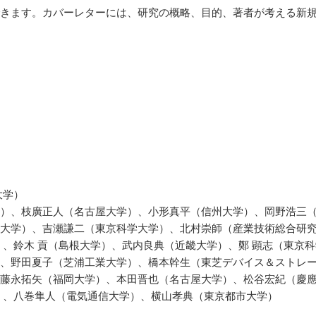
きます。カバーレターには、研究の概略、目的、著者が考える新
大学）
）、枝廣正人（名古屋大学）、小形真平（信州大学）、岡野浩三
大学）、吉瀬謙二（東京科学大学）、北村崇師（産業技術総合研
、鈴木 貢（島根大学）、武内良典（近畿大学）、鄭 顕志（東京科
、野田夏子（芝浦工業大学）、橋本幹生（東芝デバイス＆ストレ
藤永拓矢（福岡大学）、本田晋也（名古屋大学）、松谷宏紀（慶
）、八巻隼人（電気通信大学）、横山孝典（東京都市大学）