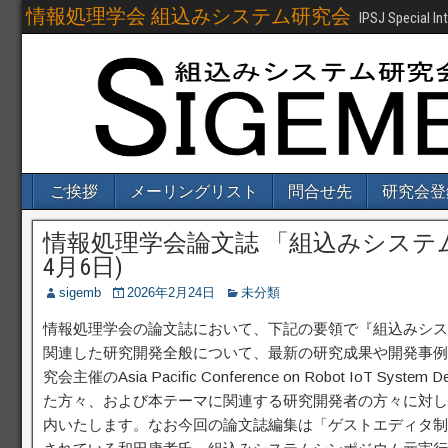
情報処理学会 組込みシステム研究会
IPSJ Special I
ご挨拶
メーリングリスト
問合せ先
研究会登
情報処理学会論文誌 「組込みシステム
4月6日)
sigemb
2026年2月24日
未分類
情報処理学会の論文誌において、下記の要領で『組込みシス
関連した研究開発全般について、最新の研究成果や開発事例
究会主催のAsia Pacific Conference on Robot IoT Syst
た方々、および本テーマに関連する研究開発者の方々に対し
内いたします。なお今回の論文誌編集は「ゲストエディタ制