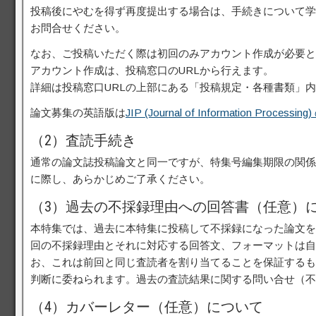
投稿後にやむを得ず再度提出する場合は、手続きについて学会事務局＜s1
お問合せください。
なお、ご投稿いただく際は初回のみアカウント作成が必要と
アカウント作成は、投稿窓口のURLから行えます。
詳細は投稿窓口URLの上部にある「投稿規定・各種書類」
論文募集の英語版は
JIP (Journal of Information Processi
（2）査読手続き
通常の論文誌投稿論文と同一ですが、特集号編集期限の関係
に際し、あらかじめご了承ください。
（3）過去の不採録理由への回答書（任意）
本特集では、過去に本特集に投稿して不採録になった論文を
回の不採録理由とそれに対応する回答文、フォーマットは自
お、これは前回と同じ査読者を割り当てることを保証するも
判断に委ねられます。過去の査読結果に関する問い合せ（不
（4）カバーレター（任意）について