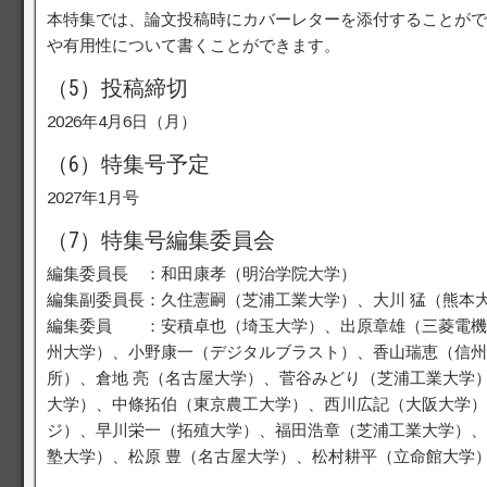
本特集では、論文投稿時にカバーレターを添付することがで
や有用性について書くことができます。
（5）投稿締切
2026年4月6日（月）
（6）特集号予定
2027年1月号
（7）特集号編集委員会
編集委員長 ：和田康孝（明治学院大学）
編集副委員長：久住憲嗣（芝浦工業大学）、大川 猛（熊本
編集委員 ：安積卓也（埼玉大学）、出原章雄（三菱電機
州大学）、小野康一（デジタルブラスト）、香山瑞恵（信州
所）、倉地 亮（名古屋大学）、菅谷みどり（芝浦工業大学）
大学）、中條拓伯（東京農工大学）、西川広記（大阪大学）
ジ）、早川栄一（拓殖大学）、福田浩章（芝浦工業大学）、
塾大学）、松原 豊（名古屋大学）、松村耕平（立命館大学