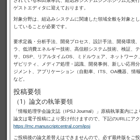
されている和田康孝氏、組込みシステムシンポジウム元実行委
ゲストエディタに迎えております。
対象分野は、組込みシステムに関連した領域全般を対象とし
していることが必要です。
要求定義・分析手法、開発プロセス、設計手法、開発環境、
ラ、低消費エネルギー技術、高信頼システム技術、検証、テ
サ、DSP、リアルタイムOS、ミドルウェア、ネットワー
ザビリティ、メディア処理・認識、開発事例、新しい応用分
ジメント、アプリケーション（自動車、ITS、OA機器、情報家電など）、CPS (
など。
投稿要領
（1）論文の執筆要領
「情報処理学会論文誌（IPSJ Journal）」原稿執筆案内に
論文は電子投稿により受け付けますので、下記のURLにア
https://mc.manuscriptcentral.com/ipsj
ご投稿後の論文差替えはできませんので、必ず最終版をご投