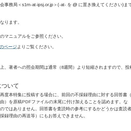
m-at-ipsj.or.jp＞(-at- を @ に置き換えてください)ま
なります。
内のマニュアルをご参照ください。
ng) のページ
よりご覧ください。
上、著者への照会期間は通常（8週間）より短縮されますので、投
について
再度本特集に投稿する場合に、前回の不採録理由に対する回答書
由）を原稿PDFファイルの末尾に付け加えることを認めます。な
のではありません。回答書を査読時の参考にするかどうかは査読
採録理由の再送等）にもお答えできません。