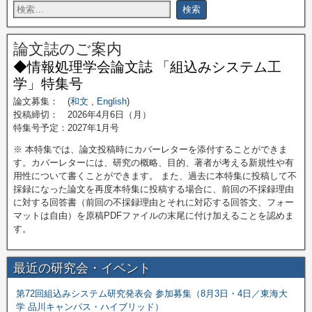
論文誌のご案内
◆情報処理学会論文誌 「組込みシステム工
学」特集号
論文募集： (
和文
,
English
)
投稿締切： 2026年4月6日（月）
特集号予定：2027年1月号
※ 本特集では、論文投稿時にカバーレターを添付することができま
す。カバーレターには、研究の概略、目的、著者が考える新規性や有
用性について書くことができます。 また、過去に本特集に投稿して不
採録になった論文を再度本特集に投稿する場合に、前回の不採録理由
に対する回答書（前回の不採録理由とそれに対応する回答文、フォー
マットは自由）を原稿PDFファイルの末尾に付け加えることを認めま
す。
最近の研究会・イベント
第72回組込みシステム研究発表会 参加募集（8月3日・4日／東海大
学 品川キャンパス・ハイブリッド）